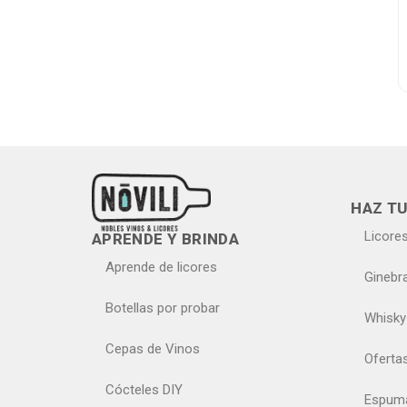
Montes
Gerard Bertrand
Cleto Chiali
Kaiken
Cantina Colli Euganei
Izadi
Luis Cañas
Barollo
López de Haro
HAZ TU
Legado Muñoz
Licore
APRENDE Y BRINDA
Chateau de Respide
Aprende de licores
Chateau de Berne
Ginebr
Alto Las Hormigas
Botellas por probar
Whisky
Jose Pariente
Cepas de Vinos
Villacreces
Oferta
Ver más…
Cócteles DIY
Espum