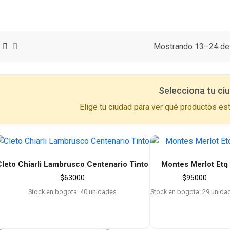
Mostrando 13–24 de 
Selecciona tu ci
Elige tu ciudad para ver qué productos est
Cleto Chiarli Lambrusco Centenario Tinto
Montes Merlot Etq
$
63000
$
95000
Stock en bogota: 40 unidades
Stock en bogota: 29 unida