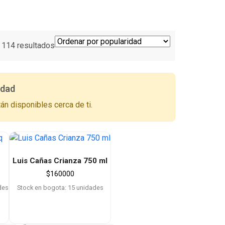
114 resultados
udad
án disponibles cerca de ti.
Luis Cañas Crianza 750 ml
$
160000
des
Stock en bogota: 15 unidades