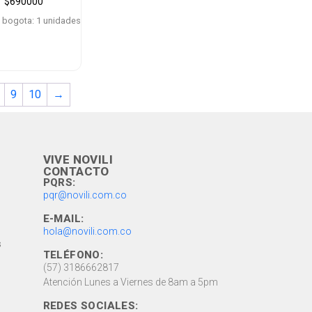
$
690000
 bogota: 1 unidades
9
10
→
VIVE NOVILI
CONTACTO
PQRS:
pqr@novili.com.co
E-MAIL:
hola@novili.com.co
s
TELÉFONO:
(57) 3186662817
Atención Lunes a Viernes de 8am a 5pm
REDES SOCIALES: