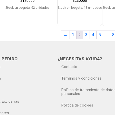
$
120000
$
230000
Stock en bogota: 62 unidades
Stock en bogota: 18 unidades
Stock en
←
1
2
3
4
5
…
8
 PEDIDO
¿NECESITAS AYUDA?
s
Contacto
a
Terminos y condiciones
Política de tratamiento de dato
personales
s Exclusivas
Política de cookies
antes