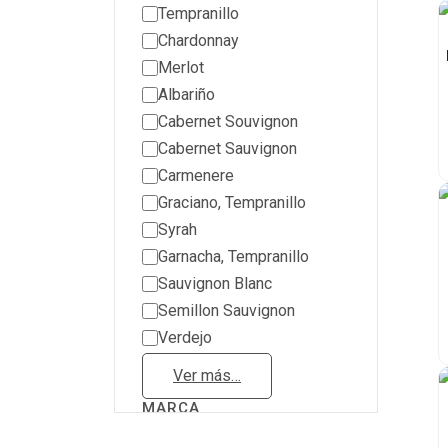
Tempranillo
Chardonnay
Merlot
Albariño
Cabernet Souvignon
Cabernet Sauvignon
Carmenere
Graciano, Tempranillo
Syrah
Garnacha, Tempranillo
Sauvignon Blanc
Semillon Sauvignon
Verdejo
Ver más…
MARCA